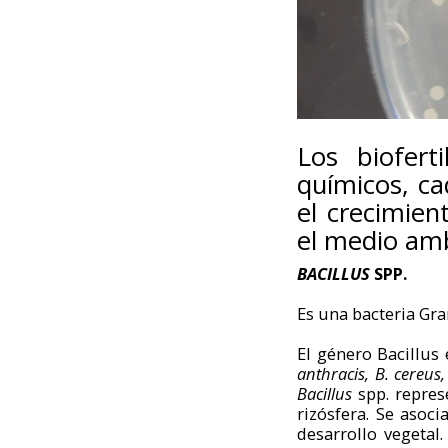
Los bioferti
químicos, c
el crecimien
el medio am
BACILLUS
SPP.
Es una bacteria Gra
El género Bacillu
anthracis, B. cereus,
Bacillus
spp. repres
rizósfera. Se asoci
desarrollo vegetal.