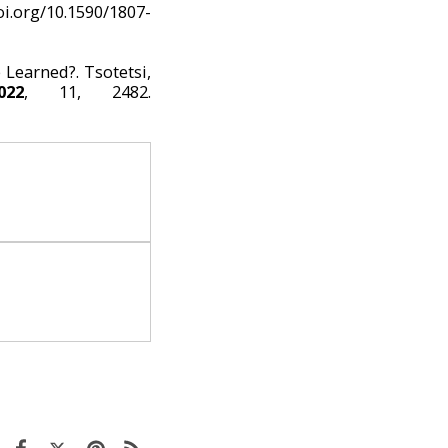
rg/10.1590/1807-
Learned?. Tsotetsi,
022
, 11, 2482.