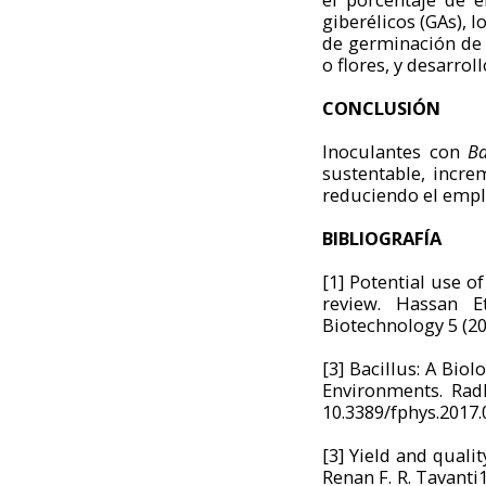
giberélicos (GAs), 
de germinación de l
o flores, y desarroll
CONCLUSIÓN
Inoculantes con
Ba
sustentable, incre
reduciendo el emple
BIBLIOGRAFÍA
[1]
Potential use o
review. Hassan E
Biotechnology 5 (20
[3]
Bacillus: A Bio
Environments. Radh
10.3389/fphys.2017
[3]
Yield and qualit
Renan F. R. Tavanti