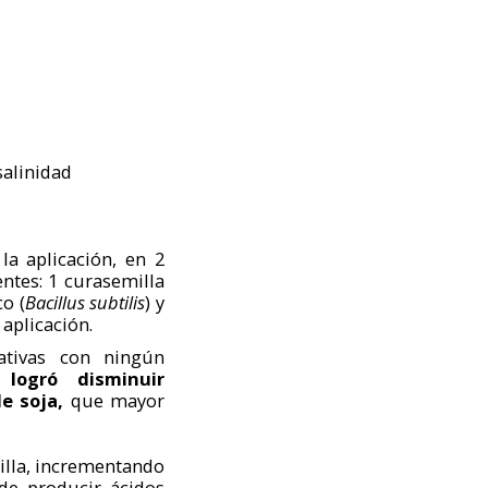
salinidad
la aplicación, en 2
ntes: 1 curasemilla
o (
Bacillus subtilis
) y
 aplicación.
ativas con ningún
 logró disminuir
de soja,
que mayor
illa, incrementando
de producir ácidos