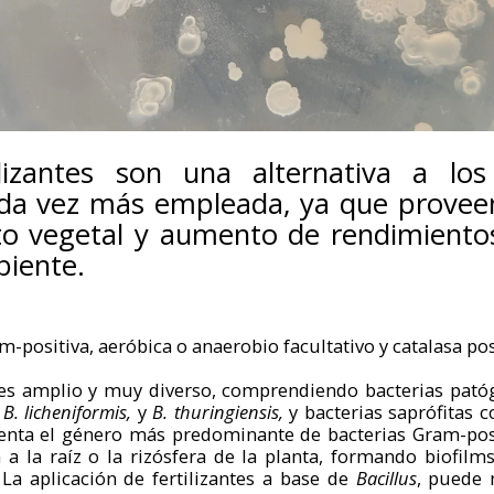
lizantes son una alternativa a los 
ada vez más empleada, ya que provee
to vegetal y aumento de rendimientos
biente.
m-positiva, aeróbica o anaerobio facultativo y catalasa pos
s es amplio y muy diverso, comprendiendo bacterias pa
 B. licheniformis,
y
B. thuringiensis,
y bacterias saprófitas
enta el género más predominante de bacterias Gram-posi
a a la raíz o la rizósfera de la planta, formando biofil
 La aplicación de fertilizantes a base de
Bacillus
, puede 