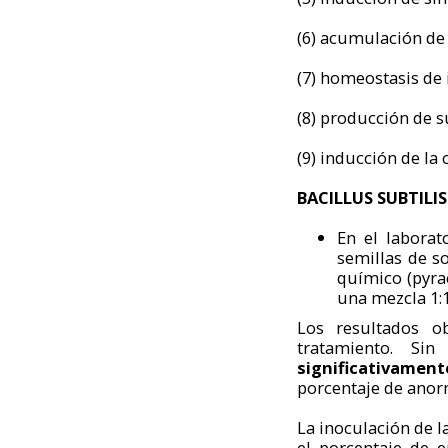
(6) acumulación de
(7) homeostasis de 
(8) producción de s
(9) inducción de la 
BACILLUS SUBTILI
En el laborat
semillas de s
químico (pyrac
una mezcla 1:1
Los resultados o
tratamiento. Si
significativamen
porcentaje de anor
La inoculación de l
el porcentaje de e