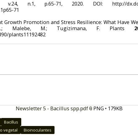
 v.24, n.1, p.65-71, 2020. DOI: http://dx.doi.o
n1p65-71
nt Growth Promotion and Stress Resilience: What Have We 
 L.; Malebe, M.; Tugizimana, F. Plants
2
3390/plants11192482
Newsletter 5 - Bacillus spp.pdf
PNG • 179KB
Bacillus
o vegetal
Bioinoculantes