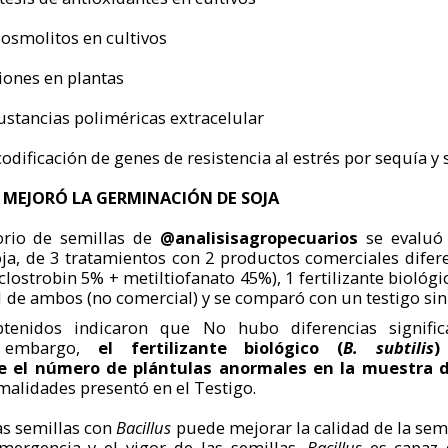
 osmolitos en cultivos
iones en plantas
ustancias poliméricas extracelular
codificación de genes de resistencia al estrés por sequía y 
S MEJORÓ LA GERMINACIÓN DE SOJA
orio de semillas de
@analisisagropecuarios
se evaluó 
oja, de 3 tratamientos con 2 productos comerciales difere
lostrobin 5% + metiltiofanato 45%), 1 fertilizante biológic
 de ambos (no comercial) y se comparó con un testigo sin
btenidos indicaron que No hubo diferencias signific
n embargo,
el fertilizante biológico (
B. subtilis
)
te el número de plántulas anormales en la muestra 
malidades presentó en el Testigo.
as semillas con
Bacillus
puede mejorar la calidad de la sem
mergencia y el vigor de las semillas.
Bacillus
es capaz 