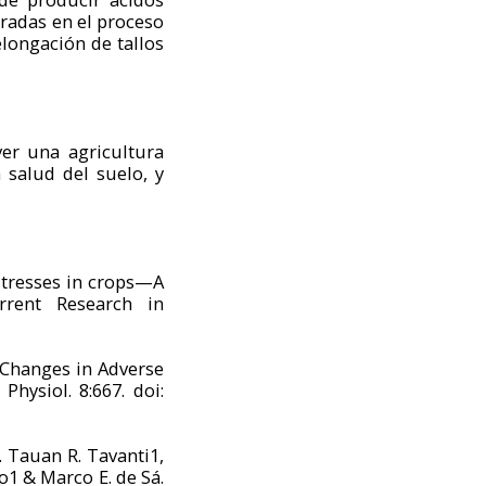
cradas en el proceso
elongación de tallos
er una agricultura
 salud del suelo, y
 stresses in crops—A
rrent Research in
 Changes in Adverse
hysiol. 8:667. doi:
. Tauan R. Tavanti1,
o1 & Marco E. de Sá.