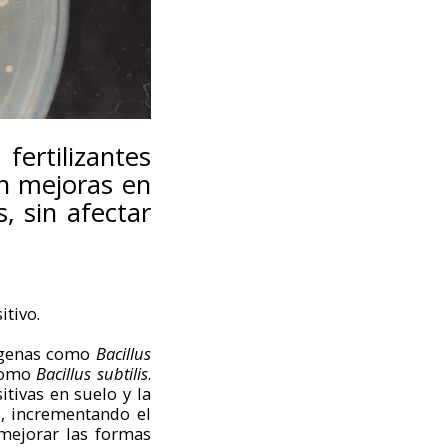
fertilizantes
n mejoras en
, sin afectar
itivo.
tógenas como
Bacillus
 como
Bacillus subtilis
.
tivas en suelo y la
ms, incrementando el
mejorar las formas