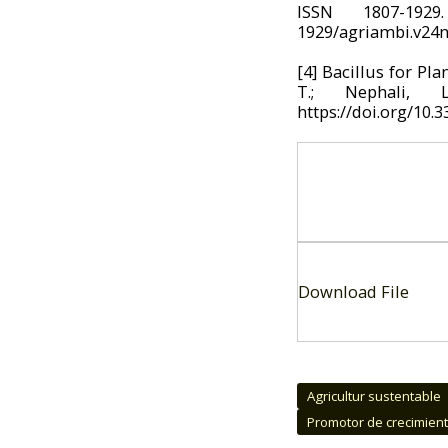
ISSN 1807-1929.
1929/agriambi.v24
[4]
Bacillus for Pla
T.; Nephali,
https://doi.org/10.
Download File
Agricultur sustentable
Promotor de crecimient