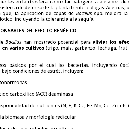
rientes en la rizósfera, controlar patógenos causantes de
l sistema de defensa de la planta frente a plagas. Además, 
ca que, la aplicación de cepas de
Bacillus
spp. mejora la 
ótico, incluyendo la tolerancia a la sequía.
ONSABLES DEL EFECTO BENÉFICO
 de
Bacillus
han mostrado potencial para
aliviar los ef
 en varios cultivos
(trigo, maíz, garbanzo, lechuga, fruti
s básicos por el cual las bacterias, incluyendo
Baci
 bajo condiciones de estrés, incluyen:
fitohormonas
ácido carboxílico (ACC) deaminasa
sponibilidad de nutrientes (N, P, K, Ca, Fe, Mn, Cu, Zn, etc.)
 la biomasa y morfología radicular
tesis de antioxidantes en cultivos