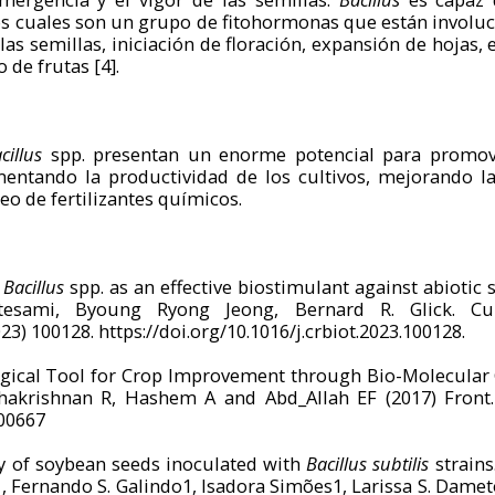
los cuales son un grupo de fitohormonas que están involu
as semillas, iniciación de floración, expansión de hojas, 
o de frutas [4].
cillus
spp. presentan un enorme potencial para promov
mentando la productividad de los cultivos, mejorando la
o de fertilizantes químicos.
f
Bacillus
spp. as an effective biostimulant against abiotic
tesami, Byoung Ryong Jeong, Bernard R. Glick. Cu
23) 100128. https://doi.org/10.1016/j.crbiot.2023.100128.
logical Tool for Crop Improvement through Bio-Molecular
akrishnan R, Hashem A and Abd_Allah EF (2017) Front. P
.00667
y of soybean seeds inoculated with
Bacillus subtilis
strains
1, Fernando S. Galindo1, Isadora Simões1, Larissa S. Damet